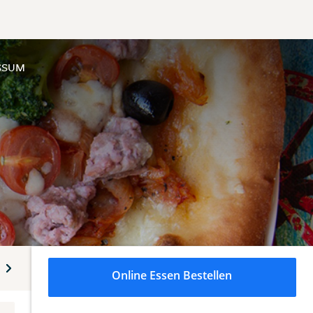
SSUM
Schnitzel
Fingerfood
Alkoholfreie Getränke
Alkoholi
Online Essen Bestellen