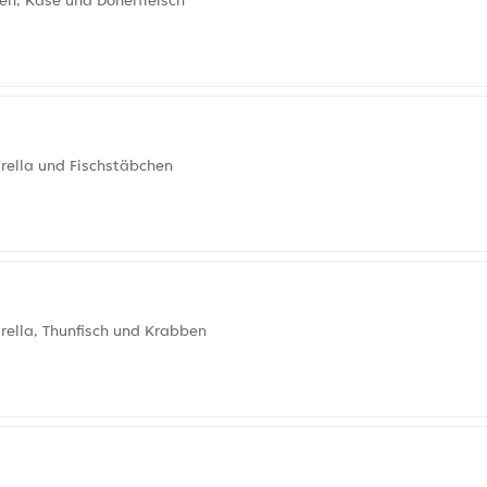
en, Käse und Dönerfleisch
rella und Fischstäbchen
rella, Thunfisch und Krabben